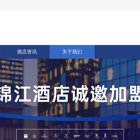
酒店资讯
关于我们