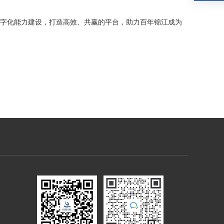
强数字化能力建设，打造高效、共赢的平台，助力百年锦江成为