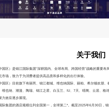
关于我们
中国区）是锦江国际集团“深耕国内、全球布局、跨国经营”战略的重要布
元市场，致力于为消费者提供高品质和多样化的出行体验。
中国区）目前旗下有丽芮、锦江都城、维也纳国际、丽柏、希尔顿欢朋、枫
、维也纳、潮漫、陶瑞、锦江之星、白玉兰、IU、7天、暻阁、云居、格诗
聚力效应逐步展现。
际集团的酒店规模位列全国第一，全球第二*。截至2025年6月30日，锦