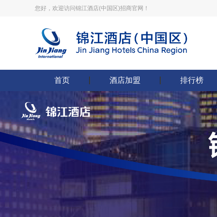
您好，欢迎访问锦江酒店(中国区)招商官网！
首页
酒店加盟
排行榜