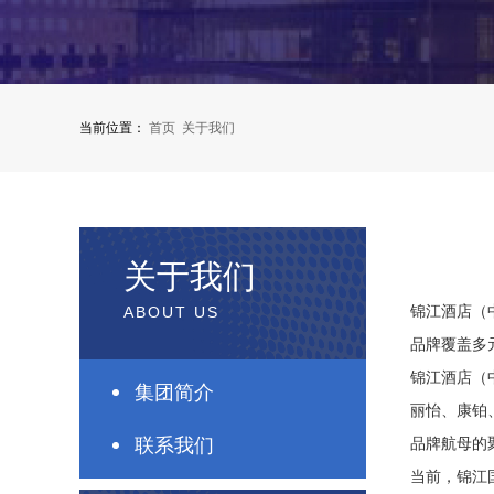
当前位置：
首页
关于我们
关于我们
锦江酒店（
ABOUT US
品牌覆盖多
锦江酒店（
集团简介
丽怡、康铂
联系我们
品牌航母的
当前，锦江国