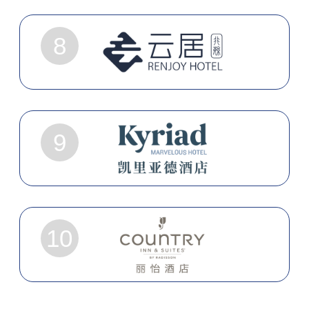
8
9
10