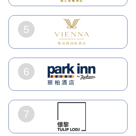
5
6
7