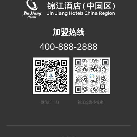
加盟热线
400-888-2888
微信扫一扫
锦江投资小管家